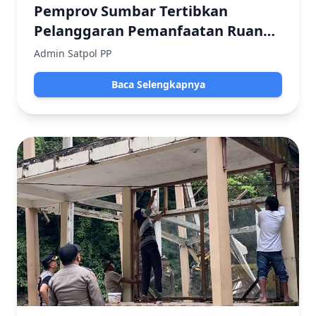
Pemprov Sumbar Tertibkan
Pelanggaran Pemanfaatan Ruang
di Lembah Anai, Hormati Putusan
Admin Satpol PP
Sela Terkait Gedung PT HSH
Baca Selengkapnya