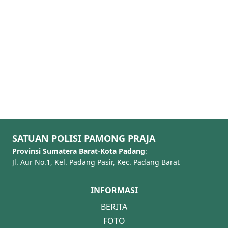
berf
Previous slide
Next slide
mengajukan
pe
rekomendasi dan
penya
permohonan
yang 
layanan TIK
Badan
deng
14/
Ke
Info
SATUAN POLISI PAMONG PRAJA
Provinsi Sumatera Barat-Kota Padang
:
Jl. Aur No.1, Kel. Padang Pasir, Kec. Padang Barat
INFORMASI
BERITA
FOTO